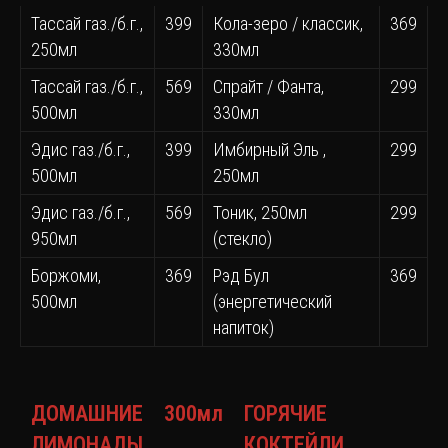
Taccай газ./б.г.,
399
Кола-зеро / классик,
369
250мл
330мл
Taccай газ./б.г.,
569
Спрайт / Фанта,
299
500мл
330мл
Эдис газ./б.г.,
399
Имбирный Эль ,
299
500мл
250мл
Эдис газ./б.г.,
569
Тоник, 250мл
299
950мл
(стекло)
Боржоми,
369
Рэд Бул
369
500мл
(энергетический
напиток)
ДОМАШНИЕ
300мл
ГОРЯЧИЕ
ЛИМОНАДЫ
КОКТЕЙЛИ