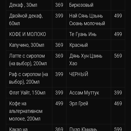
Декаф , 30мл
369
Бирюзовый
Двойной декаф,
399
Най Сянь Цзынь
499
60мл
Сюань молочный
КОФЕ И МОЛОКО
Те Гуань Инь
499
Капучино, 300мл
369
Красный
Латте с сиропом
369
Дянь Хун Цзинь
569
(на выбор), 200мл
Хао
Раф с сиропом (на
399
ЧЕРНЫЙ
выбор), 200мл
Флэт Уайт, 150мл
399
Ассам Муттук
399
Кофе на
499
Эрл Грей
469
альтернативном
молоке, 200мл
Какао на
369
Пуэр Юннань
599