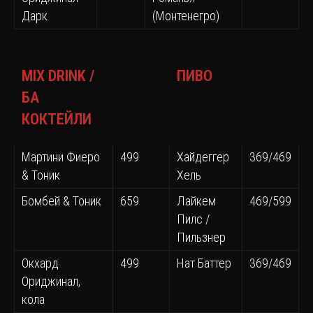
Дарк
(Монтенегро)
MIX DRINK /
ПИВО
БА
КОКТЕЙЛИ
Мартини Фиеро
499
Хайдеггер
369/469
& Тоник
Хель
Бомбей & Тоник
659
Лайкем
469/599
Пилс /
Пильзнер
Окхард
499
Нат Баттер
369/469
Ориджинал,
кола