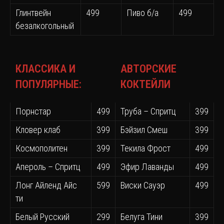
Глинтвейн
499
Пиво б/а
499
безалкогольный
КЛАССИКА И
АВТОРСКИЕ
ПОПУЛЯРНЫЕ:
КОКТЕЙЛИ
Порнстар
499
Труба – Спритц
399
Кловер клаб
399
Бэйзил Смеш
399
Космополитен
399
Текила Фрост
499
Апероль – Спритц
499
Эфир Лаванды
499
Лонг Айленд Айс
599
Виски Сауэр
499
ти
Белый Русский
299
Белуга Тини
399