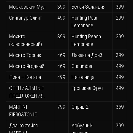
Московский Мул
399
Белая Зеландия
399
Сингапур Слинг
499
Hunting Pear
299
Lemonade
Мохито
399
Hunting Peach
299
(классический)
Lemonade
Мохито Тропик
469
Лаванда Драй
399
Мохито Ягодный
469
Cucumber
499
Пина – Колада
499
Негодница
499
СПЕЦИАЛЬНЫЕ
Тропикал Фрут
499
ПРЕДЛОЖЕНИЯ:
MARTINI
799
Сприц 21
369
FIERO&TONIC
Два коктейля
Арбузный
399