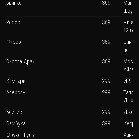
Бьянко
369
Манки
Шоулд
Россо
369
Чивас 
12 лет
Фиеро
369
Синглт
лет
Экстра Драй
369
Моссб
Айлан
Кампари
299
ИРЛА
Апероль
299
Талла
Дью
Бейлис
299
Джеме
Самбука
399
Керри
Фруко-Шульц
Хинч 