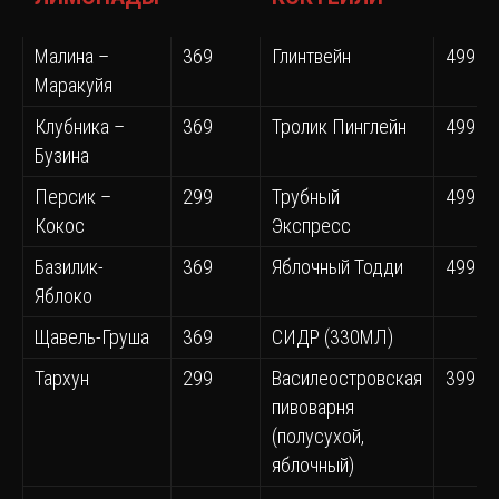
Малина –
369
Глинтвейн
499
Маракуйя
Клубника –
369
Тролик Пинглейн
499
Бузина
Персик –
299
Трубный
499
Кокос
Экспресс
Базилик-
369
Яблочный Тодди
499
Яблоко
Щавель-Груша
369
СИДР (330МЛ)
Тархун
299
Василеостровская
399
пивоварня
(полусухой,
яблочный)