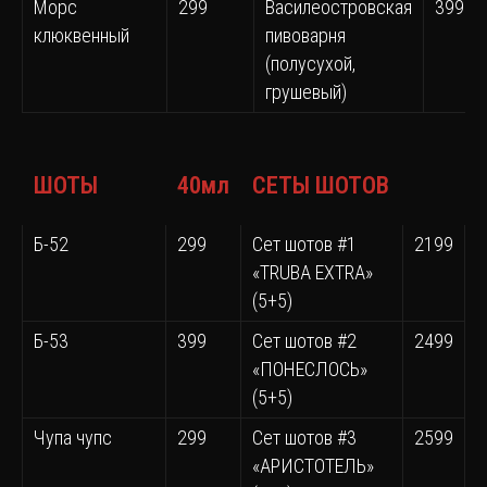
Морс
299
Василеостровская
399
клюквенный
пивоварня
(полусухой,
грушевый)
ШОТЫ
40мл
СЕТЫ ШОТОВ
Б-52
299
Сет шотов #1
2199
«TRUBA EXTRA»
(5+5)
Б-53
399
Сет шотов #2
2499
«ПОНЕСЛОСЬ»
(5+5)
Чупа чупс
299
Сет шотов #3
2599
«АРИСТОТЕЛЬ»