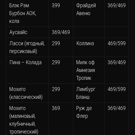
Блэк Рэм
399
Фрайдей
369/469
Бурбон АОК,
Авеню
кола
Аусвайс
369/469
Ласси (ягодный,
299
Коллинз
469/599
персиковый)
Пина – Колада
299
Милк оф
369/469
Амнезия
Тропик
Мохито
299
Лимбург
469/599
(классический)
Бланш
Мохито
369
Руж де
369/469
(малиновый,
Флер
клубничный,
тропический)