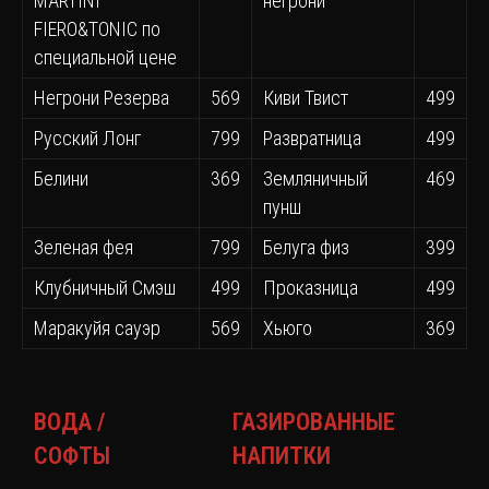
MARTINI
негрони
FIERO&TONIC по
специальной цене
Негрони Резерва
569
Киви Твист
499
Русский Лонг
799
Развратница
499
Белини
369
Земляничный
469
пунш
Зеленая фея
799
Белуга физ
399
Клубничный Смэш
499
Проказница
499
Маракуйя сауэр
569
Хьюго
369
ВОДА /
ГАЗИРОВАННЫЕ
СОФТЫ
НАПИТКИ