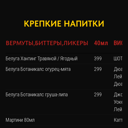
КРЕПКИЕ НАПИТКИ
ВЕРМУТЫ,БИТТЕРЫ,ЛИКЕРЫ
40мл
ВИС
Белуга Хантинг Травяной / Ягодный
399
ШОТЛ
Белуга Ботаникалс огурец-мята
299
Дюарс
Лейбл 
Дюарс
Белуга Ботаникалс груша-липа
299
Джонн
Уокер 
Лейбл
Мартини 80мл
Катти 