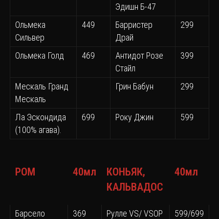
Эдишн Б-47
Ольмека
449
Барристер
299
Сильвер
Драй
Ольмека Голд
469
Антидот Розе
399
Стайл
Мескаль Гранд
Грин Бабун
299
Мескаль
Ла Эскондида
699
Року Джин
599
(100% агава).
РОМ
40мл
КОНЬЯК,
40мл
КАЛЬВАДОС
Барсело
369
Рулле VS/ VSOP
599/699