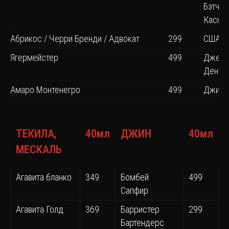
Бэтч Б
Каск
Абрикос / Черри Бренди / Адвокат
299
США
Ягермейстер
499
Джек
Дениэ
Амаро Монтенегро
499
Джим 
ТЕКИЛА,
40мл
ДЖИН
40мл
МЕСКАЛЬ
Агавита бланко
349
Бомбей
499
Сапфир
Агавита Голд
369
Барристер
299
Бартендерс