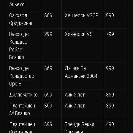
Аньехо.
Оакхард
369
Хеннесси VSOP
999
Ориджинал
Вьехо де
299
Хеннесси VS
799
Кальдас
Робле
Бланко
Вьехо де
369
Лагиль Ба
999
Кальдас де
Арманьяк 2004
Оро 8
Дилломатико
699
Айк 5 лет
369
Плантейшен
369
Айк 7 лет
399
3* Бланко
Плантейшен
399
Бренди Векья
499
Ориджинал
Романья